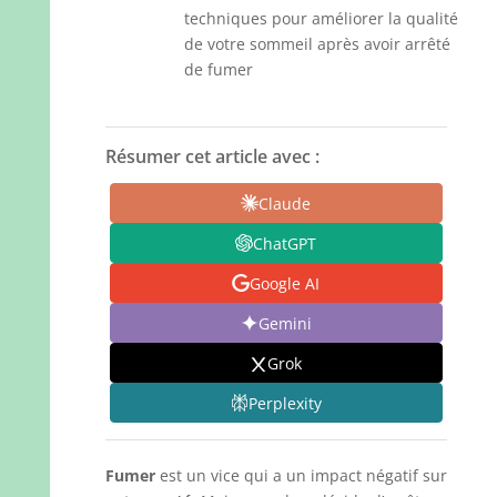
techniques pour améliorer la qualité
de votre sommeil après avoir arrêté
de fumer
Résumer cet article avec :
Claude
ChatGPT
Google AI
Gemini
Grok
Perplexity
Fumer
est un vice qui a un impact négatif sur