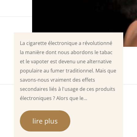
La cigarette électronique a révolutionné
la manière dont nous abordons le tabac
et le vapoter est devenu une alternative
populaire au fumer traditionnel. Mais que
savons-nous vraiment des effets
secondaires liés à l'usage de ces produits
électroniques ? Alors que le...
lire plus