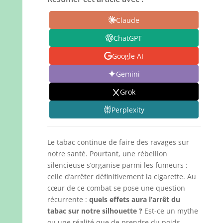
Claude
ChatGPT
Google AI
Gemini
Grok
Perplexity
Le tabac continue de faire des ravages sur
notre santé. Pourtant, une rébellion
silencieuse s’organise parmi les fumeurs :
celle d’arrêter définitivement la cigarette. Au
cœur de ce combat se pose une question
récurrente :
quels effets aura l’arrêt du
tabac sur notre silhouette ?
Est-ce un mythe
ou une réalité que de prendre du poids