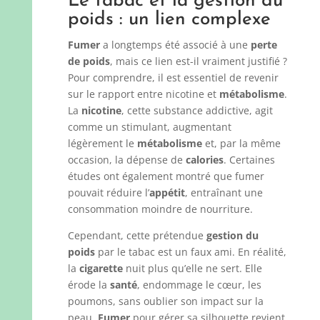
Le tabac et la gestion du
poids : un lien complexe
Fumer
a longtemps été associé à une
perte
de poids
, mais ce lien est-il vraiment justifié ?
Pour comprendre, il est essentiel de revenir
sur le rapport entre nicotine et
métabolisme
.
La
nicotine
, cette substance addictive, agit
comme un stimulant, augmentant
légèrement le
métabolisme
et, par la même
occasion, la dépense de
calories
. Certaines
études ont également montré que fumer
pouvait réduire l’
appétit
, entraînant une
consommation moindre de nourriture.
Cependant, cette prétendue
gestion du
poids
par le tabac est un faux ami. En réalité,
la
cigarette
nuit plus qu’elle ne sert. Elle
érode la
santé
, endommage le cœur, les
poumons, sans oublier son impact sur la
peau.
Fumer
pour gérer sa silhouette revient