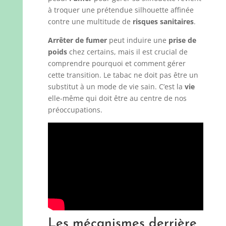
à troquer une prétendue silhouette affinée
contre une multitude de
risques sanitaires
.
Arrêter de fumer
peut induire une
prise de
poids
chez certains, mais il est crucial de
comprendre pourquoi et comment gérer
cette transition. Le tabac ne doit pas être un
substitut à un mode de vie sain. C’est la
vie
elle-même qui doit être au centre de nos
préoccupations.
Les mécanismes derrière