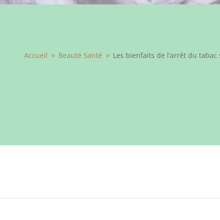
Accueil
Beauté Santé
Les bienfaits de l’arrêt du taba
9
9