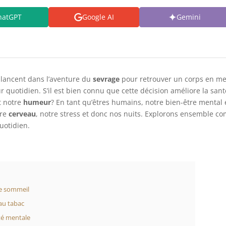
hatGPT
Google AI
Gemini
lancent dans l’aventure du
sevrage
pour retrouver un corps en meil
r quotidien. S’il est bien connu que cette décision améliore la san
t notre
humeur
? En tant qu’êtres humains, notre bien-être mental 
tre
cerveau
, notre stress et donc nos nuits. Explorons ensemble c
quotidien.
re sommeil
au tabac
nté mentale