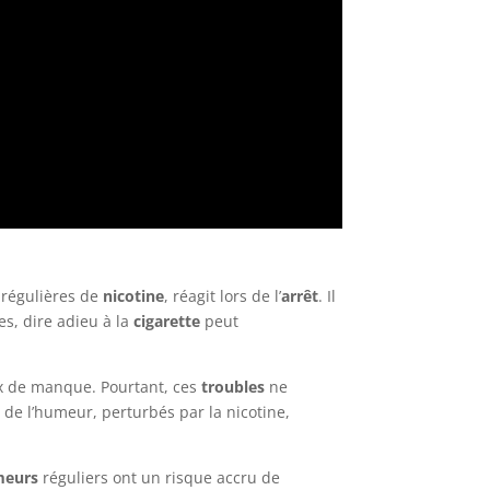
 régulières de
nicotine
, réagit lors de l’
arrêt
. Il
es, dire adieu à la
cigarette
peut
x de manque. Pourtant, ces
troubles
ne
 de l’humeur, perturbés par la nicotine,
meurs
réguliers ont un risque accru de