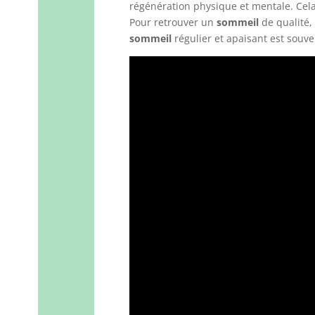
régénération physique et mentale. Cel
Pour retrouver un
sommeil
de qualité,
sommeil
régulier et apaisant est souve