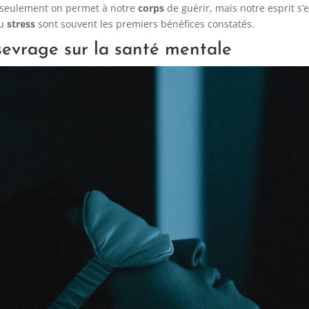
n seulement on permet à notre
corps
de guérir, mais notre esprit s’
du
stress
sont souvent les premiers bénéfices constatés.
 sevrage sur la santé mentale