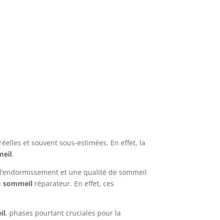
réelles et souvent sous-estimées. En effet, la
eil
.
e l’endormissement et une qualité de sommeil
n
sommeil
réparateur. En effet, ces
il
, phases pourtant cruciales pour la