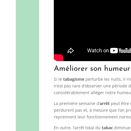
Améliorer son humeur
Si le
tabagisme
perturbe les nuits, il n
n’est pas rare d’observer une période 
considérablement alléger notre humeu
La première semaine d’
arrêt
peut être d
perdurent pas et, à mesure que l’on pro
reprennent leur fonctionnement norma
En outre, l’arrêt total du
tabac
diminue 