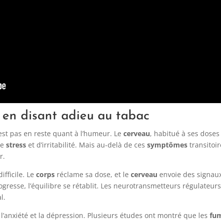
 en disant adieu au tabac
’est pas en reste quant à l’humeur. Le
cerveau
, habitué à ses doses
de
stress
et d’irritabilité. Mais au-delà de ces
symptômes
transitoir
r.
ifficile. Le
corps
réclame sa dose, et le
cerveau
envoie des signau
gresse, l’équilibre se rétablit. Les neurotransmetteurs régulateurs
l.
l’anxiété et la dépression. Plusieurs études ont montré que les
fu