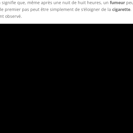
a signifie que, même après une nuit de huit heures, un
fumeur
peut
 le premier pas peut être simplement de s’éloigner de la
cigarette
.
nt observé.