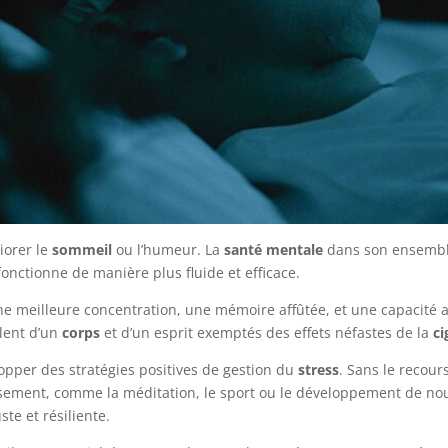
iorer le
sommeil
ou l’humeur. La
santé mentale
dans son ensemble
 fonctionne de manière plus fluide et efficace.
e meilleure concentration, une mémoire affûtée, et une capacité 
ulent d’un
corps
et d’un esprit exemptés des effets néfastes de la
ci
pper des stratégies positives de gestion du
stress
. Sans le recour
sement, comme la méditation, le sport ou le développement de no
te et résiliente.