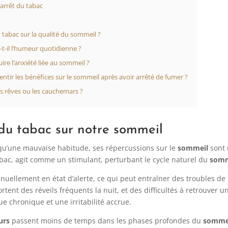
’arrêt du tabac
du tabac sur la qualité du sommeil ?
t-il l’humeur quotidienne ?
uire l’anxiété liée au sommeil ?
ntir les bénéfices sur le sommeil après avoir arrêté de fumer ?
les rêves ou les cauchemars ?
du tabac sur notre sommeil
qu’une mauvaise habitude, ses répercussions sur le
sommeil
sont 
bac, agit comme un stimulant, perturbant le cycle naturel du
somm
inuellement en état d’alerte, ce qui peut entraîner des troubles d
tent des réveils fréquents la nuit, et des difficultés à retrouver u
e chronique et une irritabilité accrue.
urs
passent moins de temps dans les phases profondes du
somme