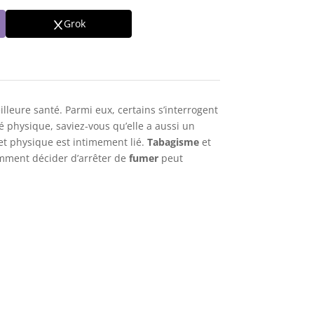
Grok
leure santé. Parmi eux, certains s’interrogent
té physique, saviez-vous qu’elle a aussi un
et physique est intimement lié.
Tabagisme
et
omment décider d’arrêter de
fumer
peut