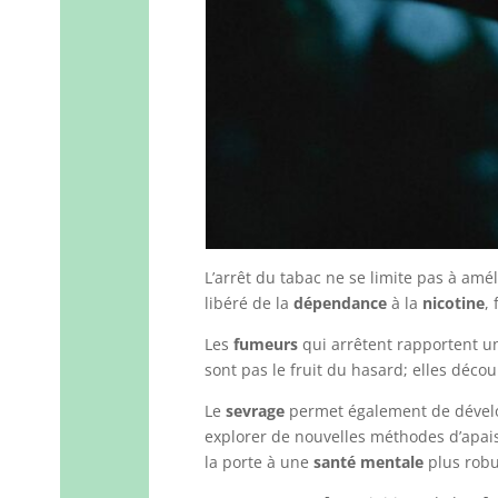
L’arrêt du tabac ne se limite pas à amél
libéré de la
dépendance
à la
nicotine
,
Les
fumeurs
qui arrêtent rapportent un
sont pas le fruit du hasard; elles déco
Le
sevrage
permet également de dévelo
explorer de nouvelles méthodes d’apai
la porte à une
santé mentale
plus robus