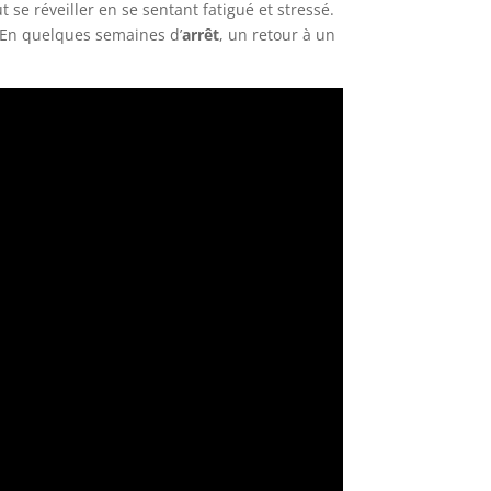
 se réveiller en se sentant fatigué et stressé.
 En quelques semaines d’
arrêt
, un retour à un