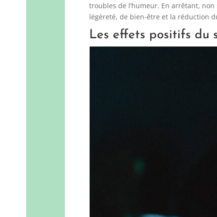
troubles de l’humeur. En arrêtant, no
légèreté, de bien-être et la réduction 
Les effets positifs du