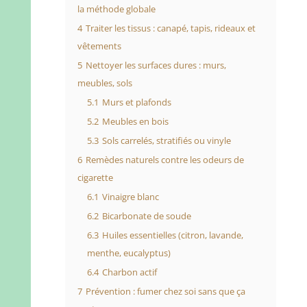
la méthode globale
4
Traiter les tissus : canapé, tapis, rideaux et
vêtements
5
Nettoyer les surfaces dures : murs,
meubles, sols
5.1
Murs et plafonds
5.2
Meubles en bois
5.3
Sols carrelés, stratifiés ou vinyle
6
Remèdes naturels contre les odeurs de
cigarette
6.1
Vinaigre blanc
6.2
Bicarbonate de soude
6.3
Huiles essentielles (citron, lavande,
menthe, eucalyptus)
6.4
Charbon actif
7
Prévention : fumer chez soi sans que ça