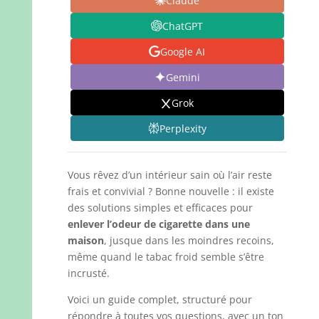
Claude
ChatGPT
Google AI
Gemini
Grok
Perplexity
Vous rêvez d’un intérieur sain où l’air reste
frais et convivial ? Bonne nouvelle : il existe
des solutions simples et efficaces pour
enlever l’odeur de cigarette dans une
maison
, jusque dans les moindres recoins,
même quand le tabac froid semble s’être
incrusté.
Voici un guide complet, structuré pour
répondre à toutes vos questions, avec un ton