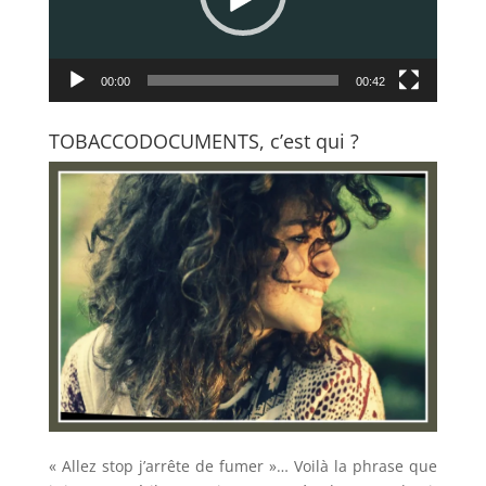
00:00
00:42
TOBACCODOCUMENTS, c’est qui ?
« Allez stop j’arrête de fumer »… Voilà la phrase que