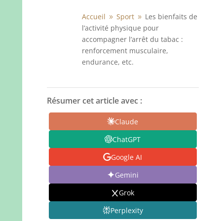
Accueil
Sport
Les bienfaits de
9
9
l’activité physique pour
accompagner l’arrêt du tabac :
renforcement musculaire,
endurance, etc.
Résumer cet article avec :
Claude
ChatGPT
Google AI
Gemini
Grok
Perplexity