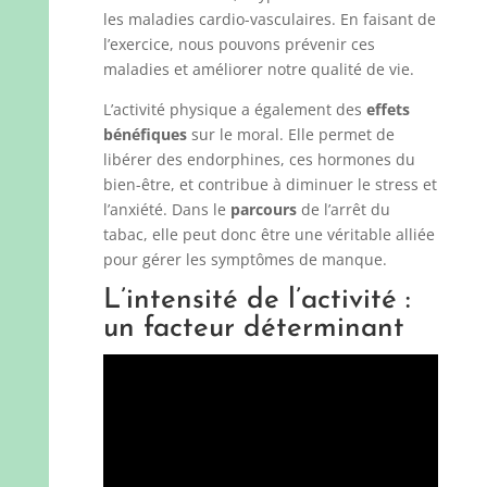
les maladies cardio-vasculaires. En faisant de
l’exercice, nous pouvons prévenir ces
maladies et améliorer notre qualité de vie.
L’activité physique a également des
effets
bénéfiques
sur le moral. Elle permet de
libérer des endorphines, ces hormones du
bien-être, et contribue à diminuer le stress et
l’anxiété. Dans le
parcours
de l’arrêt du
tabac, elle peut donc être une véritable alliée
pour gérer les symptômes de manque.
L’intensité de l’activité :
un facteur déterminant