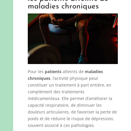
maladies chroniques
Pour les
patients
atteints de
maladies
chroniques
, l’activité physique peut
constituer un traitement à part entière, en
complément des traitements
médicamenteux. Elle permet d’améliorer la
capacité respiratoire, de diminuer les
douleurs articulaires, de favoriser la perte de
poids et de réduire le risque de dépression,
souvent associé à ces pathologies.