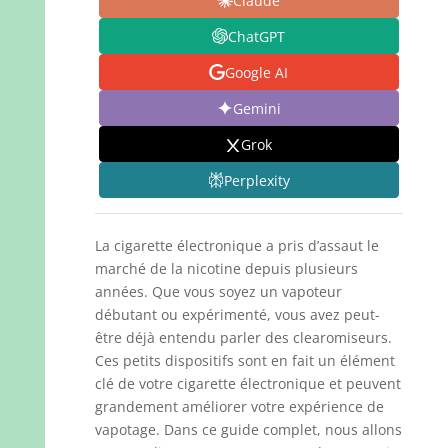
Claude
ChatGPT
Google AI
Gemini
Grok
Perplexity
La cigarette électronique a pris d’assaut le
marché de la nicotine depuis plusieurs
années. Que vous soyez un vapoteur
débutant ou expérimenté, vous avez peut-
être déjà entendu parler des clearomiseurs.
Ces petits dispositifs sont en fait un élément
clé de votre cigarette électronique et peuvent
grandement améliorer votre expérience de
vapotage. Dans ce guide complet, nous allons