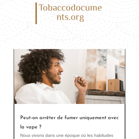
électronique : ce qu’il faut savoir
Tobaccodocume
La cigarette électronique a révolutionné la
nts.org
manière dont nous abordons le tabac et le
vapoter est devenu une alternative populaire au
fumer...
Peut-on arrêter de fumer uniquement avec
la vape ?
Nous vivons dans une époque où les habitudes