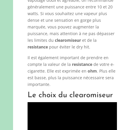
vapotage doux et agréable, on recommande
généralement une puissance entre 10 et 20
watts. Si vous souhaitez une vapeur plus
dense et une sensation en gorge plus
marquée, vous pouvez augmenter la
puissance, mais attention à ne pas dépasser
les limites du
clearomiseur
et de la
resistance
pour éviter le dry hit.
Il est également important de prendre en
compte la valeur de la
resistance
de votre e-
cigarette. Elle est exprimée en
ohm
. Plus elle
est basse, plus la puissance nécessaire sera
importante.
Le choix du clearomiseur