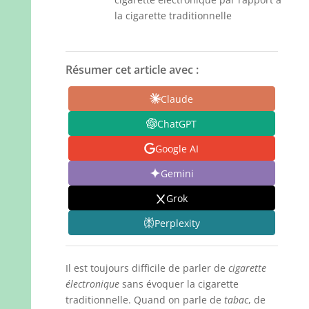
la cigarette traditionnelle
Résumer cet article avec :
Claude
ChatGPT
Google AI
Gemini
Grok
Perplexity
Il est toujours difficile de parler de
cigarette
électronique
sans évoquer la cigarette
traditionnelle. Quand on parle de
tabac
, de