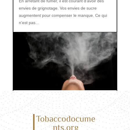
En arrêtant de fumer, il est courant d’avoir des
envies de grignotage. Vos envies de sucre
augmentent pour compenser le manque. Ce qui
n’est pas...
Les effets secondaires de la cigarette
électronique : ce qu’il faut savoir
Tobaccodocume
La cigarette électronique a révolutionné la
nts.org
manière dont nous abordons le tabac et le