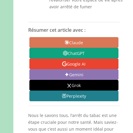
avoir arrêté de fumer
Résumer cet article avec :
Claude
ChatGPT
Google AI
Gemini
Grok
Perplexity
Nous le savons tous, l’arrêt du tabac est une
étape cruciale pour notre santé. Mais saviez-
vous que c’est aussi un moment idéal pour