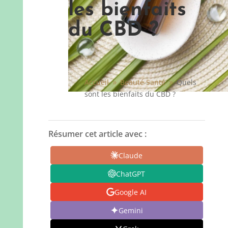
les bienfaits
du CBD ?
Accueil
Beauté Santé
Quels
9
9
sont les bienfaits du CBD ?
Résumer cet article avec :
Claude
ChatGPT
Google AI
Gemini