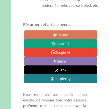
randonnée, vélo, course à pied, etc.
Résumer cet article avec :
Claude
ChatGPT
Google AI
Gemini
Grok
Perplexity
Nous ressentons tous le besoin de nous
évader, de renouer avec notre essence
profonde, de nous reconnecter avec la