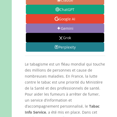
Claude
ChatGPT
Google AI
Gemini
Grok
Perplexity
Le tabagisme est un fléau mondial qui touche
des millions de personnes et cause de
nombreuses maladies. En France, la lutte
contre le tabac est une priorité du Ministère
de la Santé et des professionnels de santé.
Pour aider les fumeurs à arrêter de fumer,
un service d’information et
d’accompagnement personnalisé, le
Tabac
Info Service
, a été mis en place. Dans cet