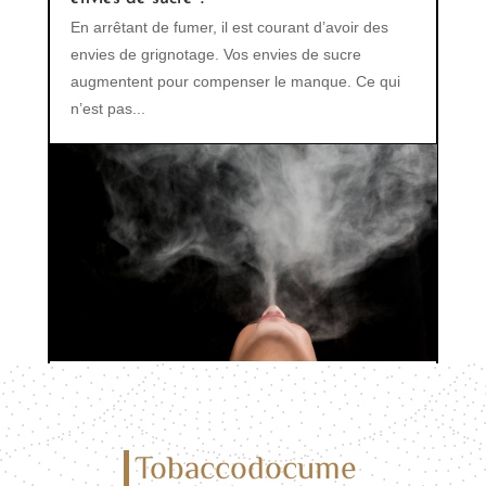
En arrêtant de fumer, il est courant d’avoir des
envies de grignotage. Vos envies de sucre
augmentent pour compenser le manque. Ce qui
n’est pas...
Les effets secondaires de la cigarette
électronique : ce qu’il faut savoir
Tobaccodocume
La cigarette électronique a révolutionné la