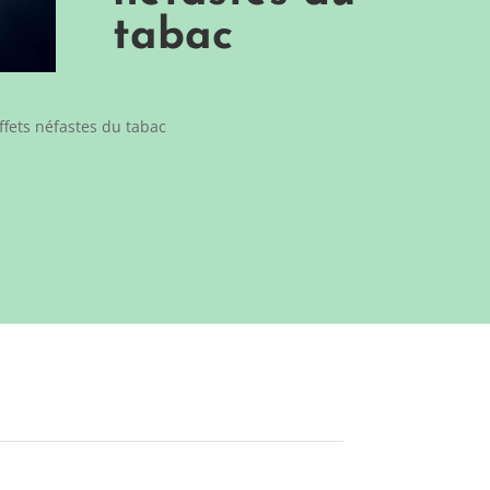
tabac
effets néfastes du tabac