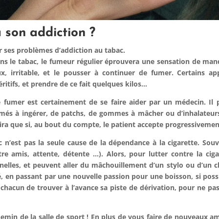
 son addiction ?
r ses
problèmes d’addiction
au tabac.
ans le tabac, le fumeur régulier éprouvera une sensation de ma
x, irritable, et le pousser à continuer de fumer. Certains app
ritifs, et prendre de ce fait quelques kilos…
de fumer est certainement de
se faire aider par un médecin
. Il
més à ingérer, de patchs, de gommes à mâcher ou d’inhalateurs
ira que si, au bout du compte, le patient accepte progressivemen
 n’est pas la seule cause de la dépendance à la cigarette. Souv
re amis, attente, détente …). Alors, pour lutter contre la ciga
onnelles, et peuvent aller du mâchouillement d’un stylo ou d’un
, en passant par une nouvelle passion pour une boisson, si possib
à chacun de trouver à l’avance sa piste de dérivation, pour ne pa
hemin de la salle de sport
! En plus de vous faire de nouveaux am