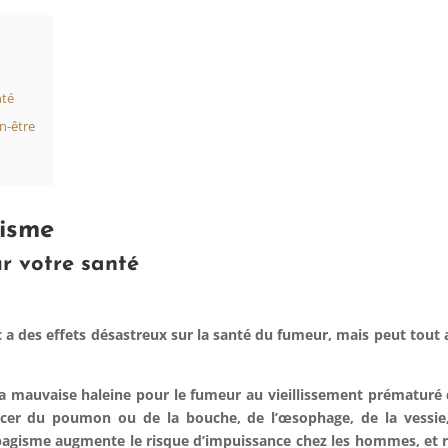
nté
n-être
gisme
r votre santé
a des effets désastreux sur la santé du fumeur, mais peut tout
 la mauvaise haleine pour le fumeur au
vieillissement prématuré
ncer du poumon
ou de la bouche, de l’œsophage, de la vessie,
tabagisme augmente le risque d’impuissance chez les hommes, et ré