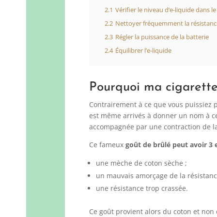
2.1
Vérifier le niveau d’e-liquide dans l
2.2
Nettoyer fréquemment la résistan
2.3
Régler la puissance de la batterie
2.4
Équilibrer l’e-liquide
Pourquoi ma cigarette
Contrairement à ce que vous puissiez p
est même arrivés à donner un nom à ce 
accompagnée par une contraction de la
Ce fameux
goût de brûlé peut avoir 3 
une mèche de coton sèche ;
un mauvais amorçage de la résistanc
une résistance trop crassée.
Ce goût provient alors du coton et non d