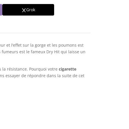
Grok
r et l’effet sur la gorge et les poumons est
 fumeurs est le fameux Dry Hit qui laisse un
s la résistance. Pourquoi votre
cigarette
ons essayer de répondre dans la suite de cet