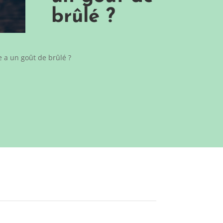
brûlé ?
 a un goût de brûlé ?