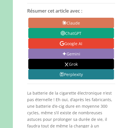
Résumer cet article avec :
Claude
ChatGPT
Google AI
Gemini
Grok
Perplexity
La batterie de la cigarette électronique n’est
pas éternelle ! Eh oui, d’après les fabricants,
une batterie d’e-cig dure en moyenne 300
cycles, même s’il existe de nombreuses
astuces pour prolonger sa durée de vie, il
faudra tout de même la changer à un