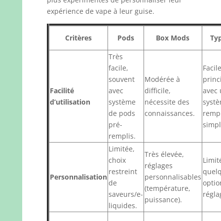
expérience de vape à leur guise.
Critères
Pods
Box Mods
Typ
Très
facile,
Facile
souvent
Modérée à
princ
Facilité
avec
difficile,
avec 
d’utilisation
système
nécessite des
syst
de pods
connaissances.
remp
pré-
simpl
remplis.
Limitée,
Très élevée,
choix
Limit
réglages
restreint
quel
Personnalisation
personnalisables
de
optio
(température,
saveurs/e-
régla
puissance).
liquides.