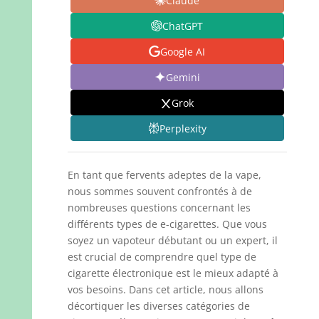
Claude
ChatGPT
Google AI
Gemini
Grok
Perplexity
En tant que fervents adeptes de la vape,
nous sommes souvent confrontés à de
nombreuses questions concernant les
différents types de e-cigarettes. Que vous
soyez un vapoteur débutant ou un expert, il
est crucial de comprendre quel type de
cigarette électronique est le mieux adapté à
vos besoins. Dans cet article, nous allons
décortiquer les diverses catégories de