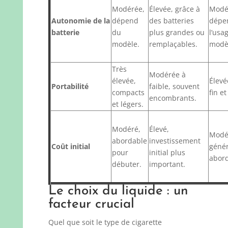
Modérée,
Élevée, grâce à
Modé
Autonomie de la
dépend
des batteries
dépe
batterie
du
plus grandes ou
l’usa
modèle.
remplaçables.
modè
Très
Modérée à
élevée,
Élevé
Portabilité
faible, souvent
compacts
fin et
encombrants.
et légers.
Modéré,
Élevé,
Modér
abordable
investissement
Coût initial
géné
pour
initial plus
abord
débuter.
important.
Le choix du liquide : un
facteur crucial
Quel que soit le type de cigarette